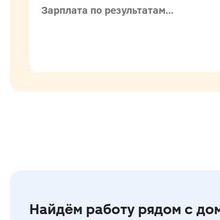
продукция)
Зарплата по результатам
собеседования
Найдём работу
рядом c до