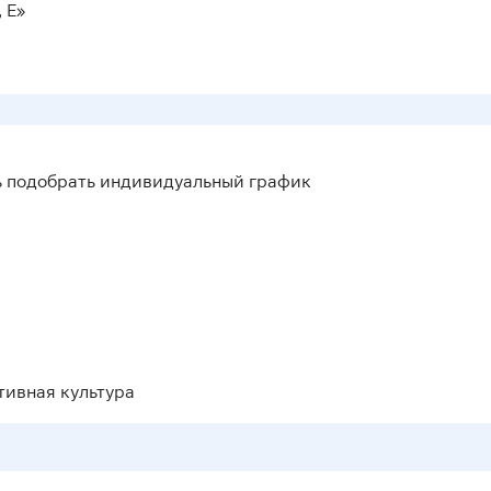
 Е»
ь подобрать индивидуальный график
тивная культура