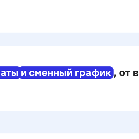
, от 
латы
и сменный график