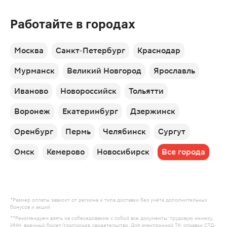
Работайте в городах
Москва
Санкт-Петербург
Краснодар
Мурманск
Великий Новгород
Ярославль
Иваново
Новороссийск
Тольятти
Воронеж
Екатеринбург
Дзержинск
Оренбург
Пермь
Челябинск
Сургут
Омск
Кемерово
Новосибирск
Все города
*Размер оплаты зависит от региона и типа доставки без учёта дополнительных
бонусов и акций
**Рекомендуем взять на собеседование с собой все документы: трудовую книжку,
ИНН, военный билет/приписное свидетельство. Для электронной ТК: справки СТД-