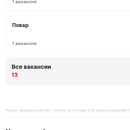
1 вакансия
Повар
1 вакансия
Все вакансии
13
Россия, Архангельская обл, г Котлас, пр-кт Мира, д 38. Вакансия в архи