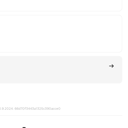
с 3.9.2024. 66d70f3443a1325c390acce0