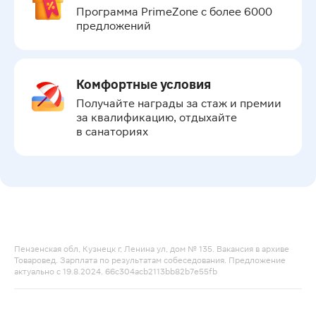
Программа PrimeZone с более 6000 
предложений
Комфортные условия
Получайте награды за стаж и премии 
за квалификацию, отдыхайте 
в санаториях
Пензенская обл, Кузнецк г, Ленина ул, дом № 135. Вакансия в архиве
Товаровед. Зарплата по результатам собеседования. Предложение
актуально с 19.8.2024. 66c304acb2113bb82b7e55fb