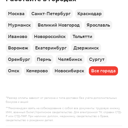
Москва
Санкт-Петербург
Краснодар
Мурманск
Великий Новгород
Ярославль
Иваново
Новороссийск
Тольятти
Воронеж
Екатеринбург
Дзержинск
Оренбург
Пермь
Челябинск
Сургут
Омск
Кемерово
Новосибирск
Все города
*Размер оплаты зависит от региона и типа доставки без учёта дополнительных
бонусов и акций
**Рекомендуем взять на собеседование с собой все документы: трудовую книжку,
ИНН, военный билет/приписное свидетельство. Для электронной ТК: справки СТД-
Р или СТД-ПФР. При наличии: диплом, медкнижку, свидетельство о браке,
свидетельство о рождении детей.