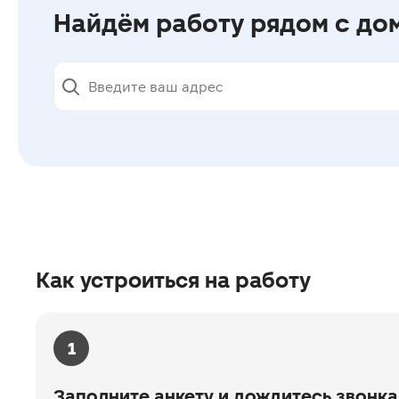
Найдём работу
рядом c до
Как устроиться на работу
1
Заполните анкету и дождитесь звонка