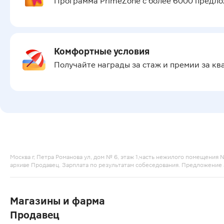
Программа PrimeZone с более 6000 предл
Комфортные условия
Получайте награды за стаж и премии за кв
Москва г, Петра Романова ул, дом № 6, этаж 1,часть нежилого помещения №II
архиве Продавец. Зарплата по результатам собеседования. Предложение 
Магазины и фарма
Продавец