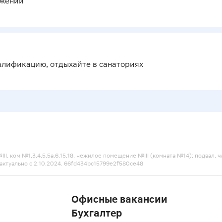
ожений
алификацию, отдыхайте в санаториях
I, ком №1,3,4,5,5а,6,15,18, нежилое помещение №III (комната №14); подвал, час
актуально с 2.10.2024. 66fd434bc15799e2f580ce48
Офисные вакансии
Бухгалтер