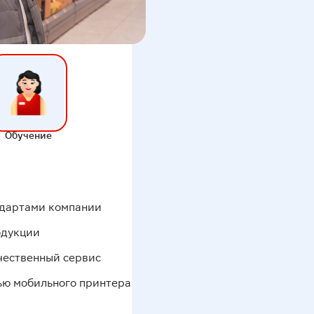
Обучение
андартами компании
одукции
чественный сервис
ью мобильного принтера