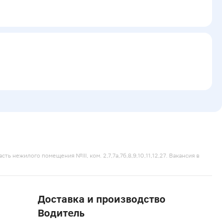
ть нежилого помещения №III, ком. 2,7,7а,7б,8,9,10,11,12,27. Вакансия в
Доставка и производство
Водитель