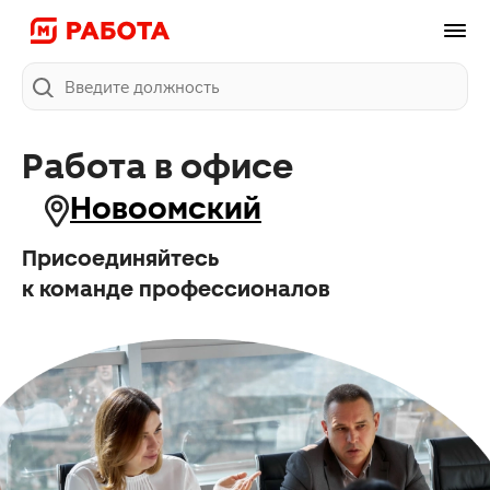
Поиск
Работа в офисе
Новоомский
Присоединяйтесь
к команде профессионалов