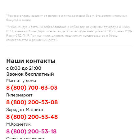
*Размер оплаты зависит от региона и типа доставки без учёта дополнительных
бонусов и акций
**Рекомендуем взять на собеседование с собой все документы: трудовую книжку,
ИНН, военный билет/приписное свидетельство. Для электронной ТК: справки СТД-
Р или СТД-ПФР. При наличии: диплом, медкнижку, свидетельство о браке,
свидетельство о рождении детей.
Наши контакты
с 8:00 до 21:00
Звонок бесплатный
Магнит у дома
8 (800) 700-63-03
Гипермаркет
8 (800) 200-53-08
Заряд от Магнита
8 (800) 200-53-48
М.Косметик
8 (800) 200-53-18
Склад и транспорт