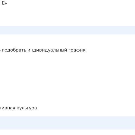
 Е»
ь подобрать индивидуальный график
тивная культура