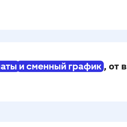
, от 
латы
и сменный график