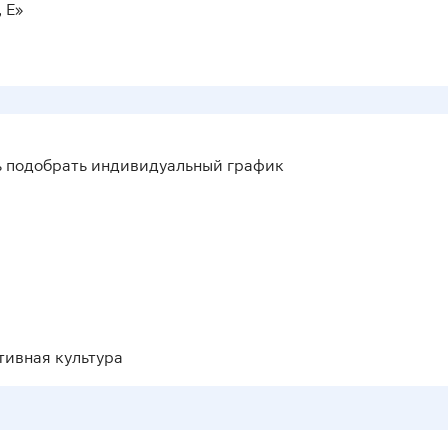
 Е»
ь подобрать индивидуальный график
тивная культура