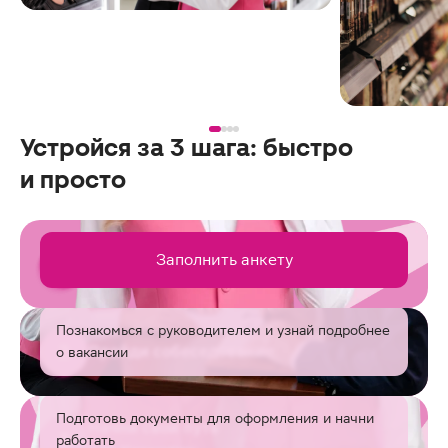
Устройся за 3 шага: быстро
и просто
Заполни анкету
Заполнить анкету
1
и дождись звонка
Познакомься с руководителем и узнай подробнее
2
Пройди собеседование
о вакансии
Подготовь документы для оформления и начни
Начни свой путь
3
работать