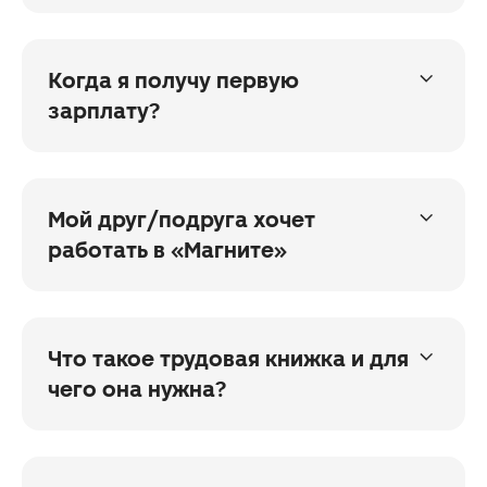
Оформите дебетовую карту Росбанк, Альфа,
Сбербанк или ВТБ. Если у вас уже есть карта
одного из этих банков, то сообщите об этом
Когда я получу первую
при оформлении на работу
зарплату?
Зарплата делится на 2 части, деньги
приходят на карту 15 и 30 числа каждый
месяц
Мой друг/подруга хочет
работать в «Магните»
Это хорошая новость. Пусть позвонит в Центр
подбора
по номеру
8 800 700 6303
или откликнется
Что такое трудовая книжка и для
на сайте
. А вы получите премию
чего она нужна?
за приведённого друга
Это документ, в котором указано, где,
на какой должности и сколько времени
отработал человек. В «Магните» вам оформят