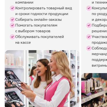
компании
и техни
Контролировать товарный вид
Консуль
и сроки годности продукции
по уход
Собирать онлайн-заказы
и декор
Помогать покупателям
Подбир
с выбором товаров
решения
Обслуживать покупателей
Участво
на кассе
продажа
Соблюда
мерчанд
поддерж
витрины