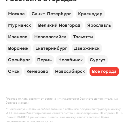
Москва
Санкт-Петербург
Краснодар
Мурманск
Великий Новгород
Ярославль
Иваново
Новороссийск
Тольятти
Воронеж
Екатеринбург
Дзержинск
Оренбург
Пермь
Челябинск
Сургут
Омск
Кемерово
Новосибирск
Все города
*Размер оплаты зависит от региона и типа доставки без учёта дополнительных
бонусов и акций
**Рекомендуем взять на собеседование с собой все документы: трудовую книжку,
ИНН, военный билет/приписное свидетельство. Для электронной ТК: справки СТД-
Р или СТД-ПФР. При наличии: диплом, медкнижку, свидетельство о браке,
свидетельство о рождении детей.