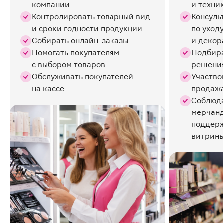
компании
и техни
Контролировать товарный вид
Консуль
и сроки годности продукции
по уход
Собирать онлайн-заказы
и декор
Помогать покупателям
Подбир
с выбором товаров
решения
Обслуживать покупателей
Участво
на кассе
продажа
Соблюда
мерчанд
поддерж
витрины