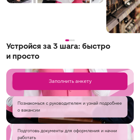
Устройся за 3 шага: быстро
и просто
Заполни анкету
Заполнить анкету
1
и дождись звонка
Познакомься с руководителем и узнай подробнее
2
Пройди собеседование
о вакансии
Подготовь документы для оформления и начни
Начни свой путь
3
работать