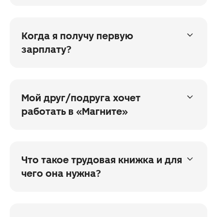
Оформите дебетовую карту Росбанк, Альфа,
Сбербанк или ВТБ. Если у вас уже есть карта
одного из этих банков, то сообщите об этом
Когда я получу первую
при оформлении на работу
зарплату?
Зарплата делится на 2 части, деньги
приходят на карту 15 и 30 числа каждый
месяц
Мой друг/подруга хочет
работать в «Магните»
Это хорошая новость. Пусть позвонит в Центр
подбора
по номеру
8 800 700 6303
или откликнется
Что такое трудовая книжка и для
на сайте
. А вы получите премию
чего она нужна?
за приведённого друга
Это документ, в котором указано, где,
на какой должности и сколько времени
отработал человек. В «Магните» вам оформят