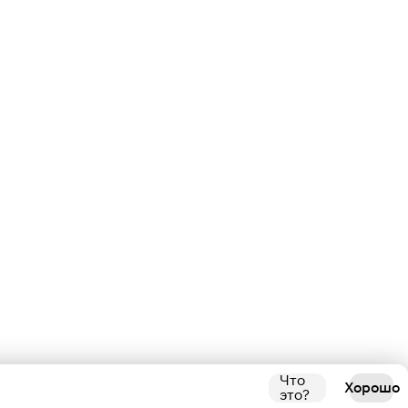
Что
Хорошо
это?