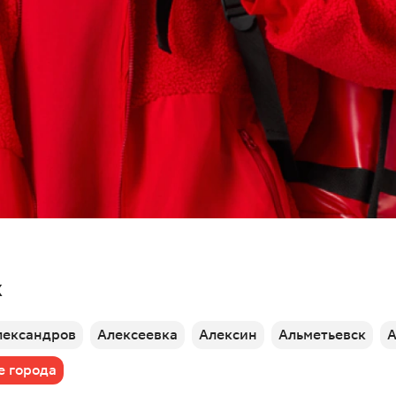
х
лександров
Алексеевка
Алексин
Альметьевск
А
е города