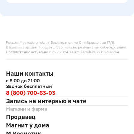
Россия, Московская обл, г Воскресенск, ул Октябрьская, зд 17/8.
Вакансия в архиве Продавец. Зарплата по результатам собеседования.
Предложение актуально с 25.7.2024. 66a218826d6d822a92d92264
Наши контакты
с 8:00 до 21:00
Звонок бесплатный
8 (800) 700-63-03
Запись на интервью в чате
Магазин и фарма
Продавец
Магнит у дома
М.Косметик