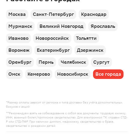
Москва
Санкт-Петербург
Краснодар
Мурманск
Великий Новгород
Ярославль
Иваново
Новороссийск
Тольятти
Воронеж
Екатеринбург
Дзержинск
Оренбург
Пермь
Челябинск
Сургут
Омск
Кемерово
Новосибирск
Все города
*Размер оплаты зависит от региона и типа доставки без учёта дополнительных
бонусов и акций
**Рекомендуем взять на собеседование с собой все документы: трудовую книжку,
ИНН, военный билет/приписное свидетельство. Для электронной ТК: справки СТД-
Р или СТД-ПФР. При наличии: диплом, медкнижку, свидетельство о браке,
свидетельство о рождении детей.