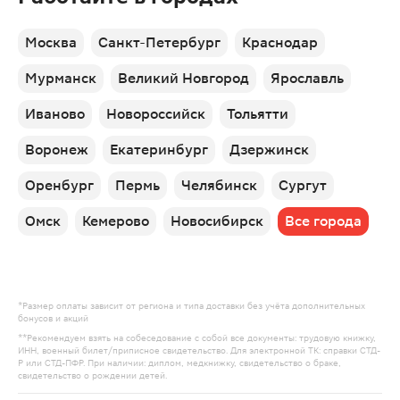
Москва
Санкт-Петербург
Краснодар
Мурманск
Великий Новгород
Ярославль
Иваново
Новороссийск
Тольятти
Воронеж
Екатеринбург
Дзержинск
Оренбург
Пермь
Челябинск
Сургут
Омск
Кемерово
Новосибирск
Все города
*Размер оплаты зависит от региона и типа доставки без учёта дополнительных
бонусов и акций
**Рекомендуем взять на собеседование с собой все документы: трудовую книжку,
ИНН, военный билет/приписное свидетельство. Для электронной ТК: справки СТД-
Р или СТД-ПФР. При наличии: диплом, медкнижку, свидетельство о браке,
свидетельство о рождении детей.